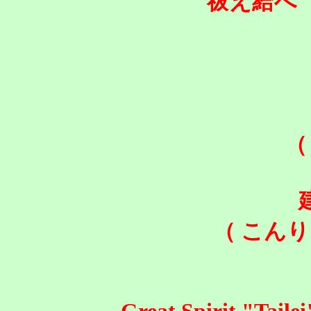
祓え給へ
（
（ こんり