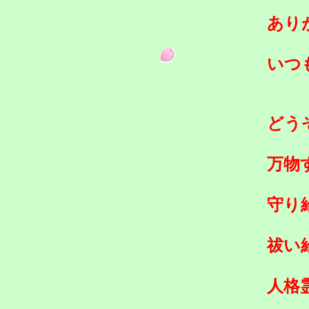
あり
いつ
どう
万物
守り
祓い
人格