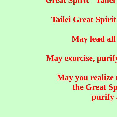
Great Spirit "Taile
Tailei Great Spirit
May lead all
May exorcise, purify
May you realize 
the Great Spi
purify