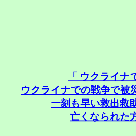
「 ウクライナ
ウクライナでの戦争で被
一刻も早い救出救
亡くなられた