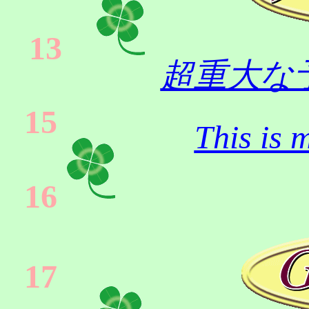
13
超重大な
15
This is 
16
17